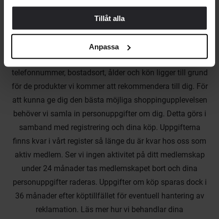
Facebook och TikTok. För att ändra dina kontaktuppgifter
kan du enkelt logga in på Mina sidor eller kontakta
Tillåt alla
kundservice@yaytrade.com. De personuppgifter du
lämnar till oss vid registreringen av ditt medlemskap samt
Anpassa
köp, till exempel köphistorik, namn, e-mailadress,
telefonnummer, bostadsort, ålder och kön ligger till grund
för de produkter vi kommer att rekommendera till dig. För
att kunna ge dig den bästa möjliga shoppingupplevelsen
behöver vi samla in personuppgifter om dig. Detta görs i
samband med registrering och dina köp. Uppgifterna
finns kvar i vårt register så länge du är kvar hos oss som
aktiv medlem. Ser vi ingen aktivitet på ditt medlemskap
under 24 månader tas medlemskapet bort och dina
personuppgifter raderas. Uppgifter om köp sparas dock i
36 månader efter köptillfället för eventuell hantering av
reklamation. Läs mer hur vi behandlar dina