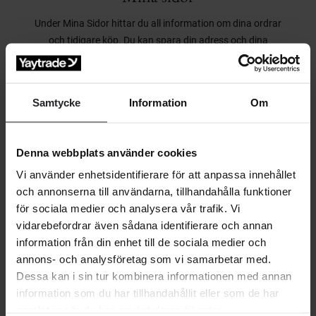
Under Mina Sidor hittar du all information om dina ordrar
och tidigare köp. Du kan spara din adress och dina
betalningsuppgifter så din shoppingupplevelse blir ännu
smidigare.
Samtycke
Information
Om
Medlemsvillkor
Denna webbplats använder cookies
Kommunikation och erbjudande:
Som medlem på
Vi använder enhetsidentifierare för att anpassa innehållet
Yaytrade får du personligt anpassade erbjudanden och
och annonserna till användarna, tillhandahålla funktioner
information om kampanjer. Du får även
för sociala medier och analysera vår trafik. Vi
produktrekommendationer, inbjudan till aktuella events
vidarebefordrar även sådana identifierare och annan
information från din enhet till de sociala medier och
och annan nödvändig information till dig som medlem.
annons- och analysföretag som vi samarbetar med.
Den främst kommunikationskanalen är via e-post, sms
Dessa kan i sin tur kombinera informationen med annan
och Yaytrade.com men det händer att kommunikationen
information som du har tillhandahållit eller som de har
kan ske via andra plattformar som exempelvis Instagram,
samlat in när du har använt deras tjänster.