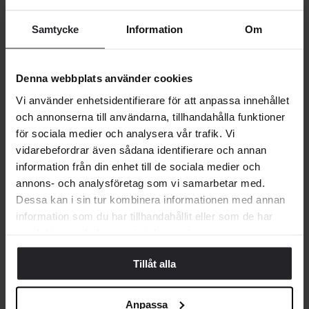
nuvarande kollektioner från kända varumärken för att bli
återupptäcka. Som medlem får du alltid personliga och
Samtycke
Information
Om
exklusiva inbjudningar till nya släpp.
Denna webbplats använder cookies
Vi använder enhetsidentifierare för att anpassa innehållet
och annonserna till användarna, tillhandahålla funktioner
Smartare shopping
för sociala medier och analysera vår trafik. Vi
vidarebefordrar även sådana identifierare och annan
Yaytrade producerar inget nytt utan är övertygade om att
information från din enhet till de sociala medier och
bra kvalitetsplagg, aldrig går ur tiden. Som medlem kan du
annons- och analysföretag som vi samarbetar med.
alltid prova dina varor först och betala för dem senare
Dessa kan i sin tur kombinera informationen med annan
med Klarna.
information som du har tillhandahållit eller som de har
samlat in när du har använt deras tjänster.
Tillåt alla
Mina sidor
Anpassa