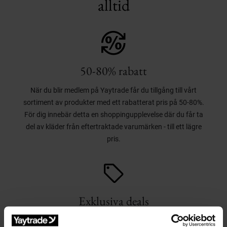
alltid
50-80% rabatt
När du blir medlem på Yaytrade får du tillgång till vårt
sortiment av produkter med ett rabatterat pris på 50-80%.
För dig innebär detta en shoppingupplevelse där du får ta
del av kläder från eftertraktade varumärken - till ett lägre
pris.
Exklusiva deals
Yaytrades sortiment väljs noga ut från tidigare och